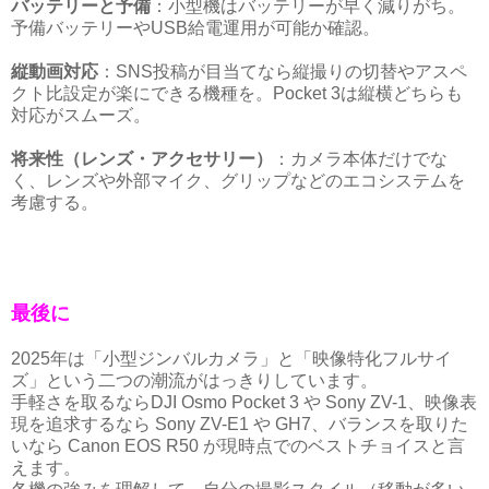
バッテリーと予備
：小型機はバッテリーが早く減りがち。
予備バッテリーやUSB給電運用が可能か確認。
縦動画対応
：SNS投稿が目当てなら縦撮りの切替やアスペ
クト比設定が楽にできる機種を。Pocket 3は縦横どちらも
対応がスムーズ。
将来性（レンズ・アクセサリー）
：カメラ本体だけでな
く、レンズや外部マイク、グリップなどのエコシステムを
考慮する。
最後に
2025年は「小型ジンバルカメラ」と「映像特化フルサイ
ズ」という二つの潮流がはっきりしています。
手軽さを取るならDJI Osmo Pocket 3 や Sony ZV-1、映像表
現を追求するなら Sony ZV-E1 や GH7、バランスを取りた
いなら Canon EOS R50 が現時点でのベストチョイスと言
えます。