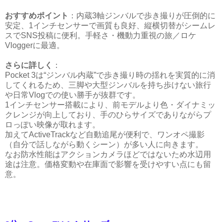
おすすめポイント
：内蔵3軸ジンバルで歩き撮りが圧倒的に
安定、1インチセンサーで画質も良好、縦横切替がシームレ
スでSNS投稿に便利。手軽さ・機動力重視の旅／ロケ
Vloggerに最適。
さらに詳しく
：
Pocket 3は“ジンバル内蔵”で歩き撮り時の揺れを実質的に消
してくれるため、三脚や大型ジンバルを持ち歩けない旅行
や日常Vlogでの使い勝手が抜群です。
1インチセンサー搭載により、前モデルより色・ダイナミッ
クレンジが向上しており、手のひらサイズでありながらプ
ロっぽい映像が取れます。
加えてActiveTrackなど自動追尾が便利で、ワンオペ撮影
（自分で話しながら動くシーン）が多い人に向きます。
なお防水性能はアクションカメラほどではないため水辺用
途は注意。価格変動や在庫面で影響を受けやすい点にも留
意。