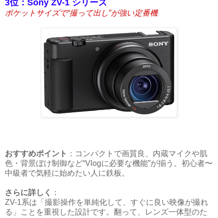
3位：Sony ZV-1 シリーズ
ポケットサイズで“撮って出し”が強い定番機
おすすめポイント
：コンパクトで画質良、内蔵マイクや肌
色・背景ぼけ制御など“Vlogに必要な機能”が揃う。初心者〜
中級者で気軽に始めたい人に鉄板。
さらに詳しく
：
ZV-1系は「撮影操作を単純化して、すぐに良い映像が撮れ
る」ことを重視した設計です。翻って、レンズ一体型のた