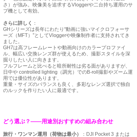
さ）が強み。映像美を追求するVloggerや二台持ち運用のサ
ブ機として有効。
さらに詳しく
：
GHシリーズは長年にわたり“動画に強いマイクロフォーサ
ーズ（MFT）”としてVloggerや映像制作者に支持されてき
ました。
GH7は高フレームレートや動画向けのカラープロファイ
ル、幅広い交換レンズ群が使えるため、撮影スタイルを深
掘りしたい人に向きます。
フルフレームと比べると暗所耐性は劣る面がありますが、
日中や controlled lighting（調光）でのB-roll撮影やズーム運
用では優位性があります。
重量・サイズのバランスも良く、多彩なレンズ選択で独自
のルックを作りたい人に最適です。
どう選ぶ？――用途別おすすめの組み合わせ
旅行・ワンマン運用（荷物は最小）
：DJI Pocket 3 または