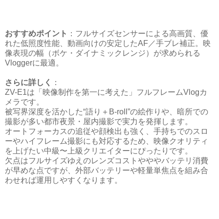
おすすめポイント
：フルサイズセンサーによる高画質、優
れた低照度性能、動画向けの安定したAF／手ブレ補正。映
像表現の幅（ボケ・ダイナミックレンジ）が求められる
Vloggerに最適。
さらに詳しく
：
ZV-E1は「映像制作を第一に考えた」フルフレームVlogカ
メラです。
被写界深度を活かした“語り＋B-roll”の絵作りや、暗所での
撮影が多い都市夜景・屋内撮影で実力を発揮します。
オートフォーカスの追従や顔検出も強く、手持ちでのスロ
ーやハイフレーム撮影にも対応するため、映像クオリティ
を上げたい中級〜上級クリエイターにぴったりです。
欠点はフルサイズゆえのレンズコストやややバッテリ消費
が早めな点ですが、外部バッテリーや軽量単焦点を組み合
わせれば運用しやすくなります。