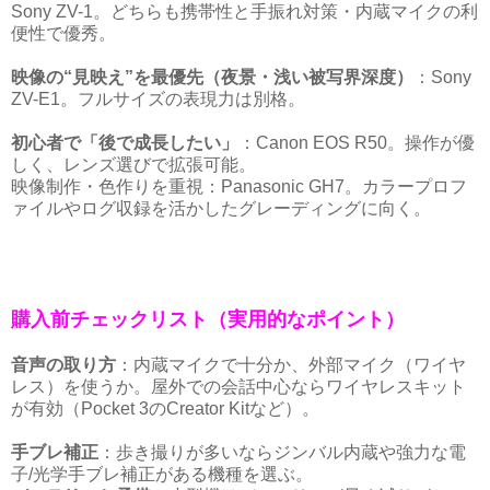
Sony ZV-1。どちらも携帯性と手振れ対策・内蔵マイクの利
便性で優秀。
映像の“見映え”を最優先（夜景・浅い被写界深度）
：Sony
ZV-E1。フルサイズの表現力は別格。
初心者で「後で成長したい」
：Canon EOS R50。操作が優
しく、レンズ選びで拡張可能。
映像制作・色作りを重視：Panasonic GH7。カラープロフ
ァイルやログ収録を活かしたグレーディングに向く。
購入前チェックリスト（実用的なポイント）
音声の取り方
：内蔵マイクで十分か、外部マイク（ワイヤ
レス）を使うか。屋外での会話中心ならワイヤレスキット
が有効（Pocket 3のCreator Kitなど）。
手ブレ補正
：歩き撮りが多いならジンバル内蔵や強力な電
子/光学手ブレ補正がある機種を選ぶ。