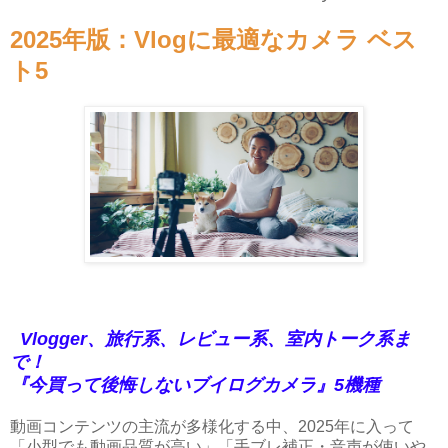
2025年版：Vlogに最適なカメラ ベス
ト5
Vlogger、旅行系、レビュー系、室内トーク系ま
で！
『今買って後悔しないブイログカメラ』5機種
動画コンテンツの主流が多様化する中、2025年に入って
「小型でも動画品質が高い」「手ブレ補正・音声が使いや