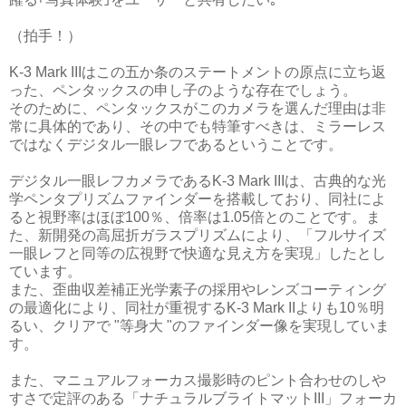
（拍手！）
K-3 Mark IIIはこの五か条のステートメントの原点に立ち返
った、ペンタックスの申し子のような存在でしょう。
そのために、ペンタックスがこのカメラを選んだ理由は非
常に具体的であり、その中でも特筆すべきは、ミラーレス
ではなくデジタル一眼レフであるということです。
デジタル一眼レフカメラであるK-3 Mark IIIは、古典的な光
学ペンタプリズムファインダーを搭載しており、同社によ
ると視野率はほぼ100％、倍率は1.05倍とのことです。ま
た、新開発の高屈折ガラスプリズムにより、「フルサイズ
一眼レフと同等の広視野で快適な見え方を実現」したとし
ています。
また、歪曲収差補正光学素子の採用やレンズコーティング
の最適化により、同社が重視するK-3 Mark IIよりも10％明
るい、クリアで "等身大 "のファインダー像を実現していま
す。
また、マニュアルフォーカス撮影時のピント合わせのしや
すさで定評のある「ナチュラルブライトマットIII」フォーカ