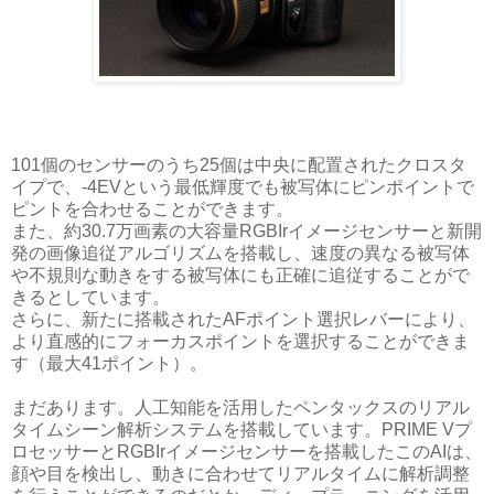
101個のセンサーのうち25個は中央に配置されたクロスタ
イプで、-4EVという最低輝度でも被写体にピンポイントで
ピントを合わせることができます。
また、約30.7万画素の大容量RGBIrイメージセンサーと新開
発の画像追従アルゴリズムを搭載し、速度の異なる被写体
や不規則な動きをする被写体にも正確に追従することがで
きるとしています。
さらに、新たに搭載されたAFポイント選択レバーにより、
より直感的にフォーカスポイントを選択することができま
す（最大41ポイント）。
まだあります。人工知能を活用したペンタックスのリアル
タイムシーン解析システムを搭載しています。PRIME Vプ
ロセッサーとRGBIrイメージセンサーを搭載したこのAIは、
顔や目を検出し、動きに合わせてリアルタイムに解析調整