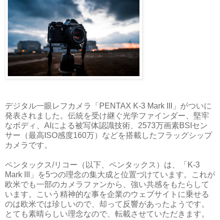
デジタル一眼レフカメラ「PENTAX K-3 Mark III」がついに
発表されました。伝統を受け継ぐ光学ファインダー、堅牢
なボディ、AIによる被写体認識技術、2573万画素BSIセン
サー（最高ISO感度160万）などを搭載したフラッグシップ
カメラです。
ペンタックス/リコー（以下、ペンタックス）は、「K-3
Mark III」を5つの理念の集大成と位置づけています。これが
欧米でも一部のカメラファンから、強い共感をもたらして
います。こいう精神的な事を企業のウェブサイトに乗せる
のは欧米では珍しいので、却って反響があったようです。
とても素晴らしい理念なので、転載させていただきます。