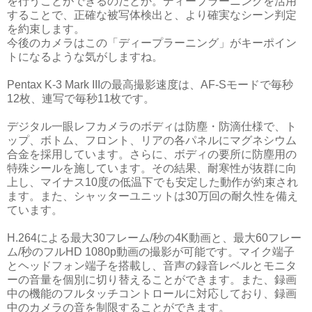
を行うことができるのだとか。ディープラーニングを活用
することで、正確な被写体検出と、より確実なシーン判定
を約束します。
今後のカメラはこの「ディープラーニング」がキーポイン
トになるような気がしますね。
Pentax K-3 Mark IIIの最高撮影速度は、AF-Sモードで毎秒
12枚、連写で毎秒11枚です。
デジタル一眼レフカメラのボディは防塵・防滴仕様で、ト
ップ、ボトム、フロント、リアの各パネルにマグネシウム
合金を採用しています。さらに、ボディの要所に防塵用の
特殊シールを施しています。その結果、耐寒性が抜群に向
上し、マイナス10度の低温下でも安定した動作が約束され
ます。また、シャッターユニットは30万回の耐久性を備え
ています。
H.264による最大30フレーム/秒の4K動画と、最大60フレー
ム/秒のフルHD 1080p動画の撮影が可能です。マイク端子
とヘッドフォン端子を搭載し、音声の録音レベルとモニタ
ーの音量を個別に切り替えることができます。また、録画
中の機能のフルタッチコントロールに対応しており、録画
中のカメラの音を制限することができます。