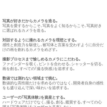
写真が好きだからカメラを造る｡
写真を愛するからこそ､写真をよく知るからこそ､写真好き
に選ばれるカメラを造る｡
対話するように撮れるカメラを理想とする｡
感性と創造力を駆使し､被写体と言葉を交わすように自分だ
けの画を創れるカメラをめざす｡
撮影プロセスまで愉しめるカメラにこだわる｡
ファインダーを覗く､ピントを合わせる､シャッターを切る､
画を創る｡すべての｢撮る快感｣を追求する｡
数値では測れない領域まで挑む｡
数値的な高性能だけを求めるのではなく､開発者自身の感性
をも盛り込んで深い味わいを追求する｡
ユーザーの｢写真体験｣を資産とする｡
ハードウェアだけでなく､撮る､創る､鑑賞する､すべての心
躍る｢写真体験｣をユーザーと共有したい｡