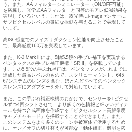
う。また、AAフィルターシミュレーター（ON/OFF可能）
を搭載し、光学式AAフィルターと同等のモアレ低減効果を
実現しているという。これは、露光時にi-mageセンサーに
サブピクセルレベルの微細な振動を与えることで実現して
います。
高ISO感度でのノイズリダクション性能を向上させたこと
で、最高感度160万を実現しています。
また、K-3 Mark IIIには、5軸5.5段の手ブレ補正を実現する
ペンタックスの手ブレ補正機構「SR II」を搭載していま
す。この5.5段の手ぶれ補正は、ペンタックスがこれまでに
達成した最高レベルのもので、スクリューマウント、645、
67システムのレンズを含む、ほとんどすべてのペンタック
スレンズにアダプターを介して対応しています。
また、この手ぶれ補正機構のおかげで、センサーを1ピクセ
ルずつ4回シフトさせて、より多くの色情報と細かいディテ
ールを持つ合成画像を作成する「ピクセルシフト高解像度
キャプチャモード」を搭載することができました。また、
このシステムをより多くのシーンや被写体で活用するため
に、オン／オフの切り替えが可能な「動体補正」機能を搭